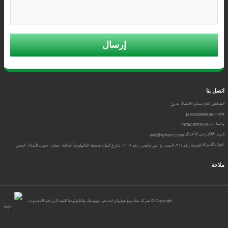
إرسال
اتصل بنا
الشخص الذي يمكن الاتصال به:
نيل
هاتف:
+86 18764169939
واتساب:
+86 18764169939
البريد الإلكتروني للأعمال:
neal@hyhumic.com
عنوان الشركة:
الغرفة رقم ٣١١، المبنى ج، يين وقصر، رقم ٢٠٠٨، شارع النيل، منطقة التكنولوجيا الفائقة، جينان، جنوب الشتاء، الصين
ملاحة
Copyright ©
شركة شاندونغ هوايوان لحمض الهيوميك والتكنولوجيا البيئية الزراعية المحدودة