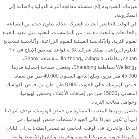
هيومات الصوديوم إلخ. سلسلة معالجة التربة الدبالية بالإضافة إلى
الميكروبية.
في الوقت الحاضر، أنشأت الشركة علاقة تعاون جيدة بين الصناعة
والجامعات والبحث مع عدد من المؤسسات البحثية مثل معهد نانجينغ
لعلوم التربة، والأكاديمية الصينية للعلوم الزراعية، وأكاديمية تشجيانغ
للعلوم الزراعية. تمتلك شركتنا ثلاث قواعد لمناطق الإنتاج في Yin
chuan بمقاطعة Ningxia، وJin zhong بمقاطعة Shanxi،
وWeifang بمقاطعة Shandong، وتغطي مساحة إجمالية قدرها
45,000 متر مربع، ويبلغ إنتاجها السنوي 40,000 طن من سماد
حمض الهيوميك عالي الجودة، 8,000 طن. طن من حمض الفولفيك
المعدني و15000 طن من إضافات الأعلاف وحمض الهيوميك
وعوامل معالجة التربة.
بفضل مواردها المعدنية الممتازة من حمض الهيوميك، تهدف شركتنا
إلى أن تكون موردًا عالي الجودة لمنتجات حمض الهيوميك في
الداخل والخارج. في الوقت الحاضر، تم تصدير المنتجات إلى اليابان
وكوريا الجنوبية وأمريكا الجنوبية وأفريقيا والشرق الأوسط وآسيا