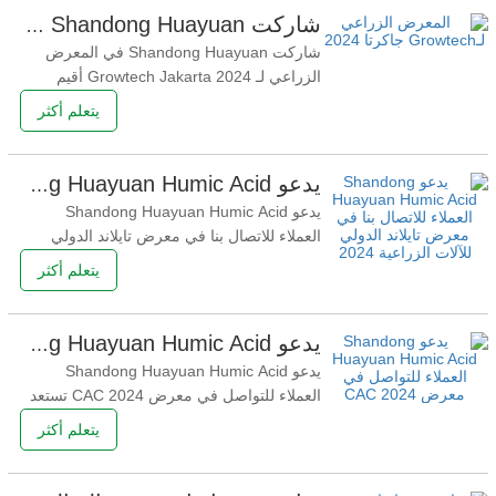
للمجلس الصيني لترويج التجارة الدولية بشكل
شاركت Shandong Huayuan في المعرض الزراعي لـ Growtech Jakarta 2024
رائع في مركز سايجون للمعارض والمؤتمرات
شاركت Shandong Huayuan في المعرض
الزراعي لـ Growtech Jakarta 2024 أقيم
المعرض تحت عنوان "المعرض الشامل
يتعلم أكثر
للتكنولوجيا الزراعية وحلول معالجة التعبئة
والتغليف" في الفترة من 4 إلى 6 سبتمبر 2024
في JIExpo Kemayor في جاكرتا، ويستمر لمدة
يدعو Shandong Huayuan Humic Acid العملاء للاتصال بنا في معرض تايلاند الدولي للآلات الزراعية 2024
3 أيام. يعد معرض Growtech Jakarta هو
يدعو Shandong Huayuan Humic Acid
الخيار الصحيح للمجتمع لرؤية وفهم
العملاء للاتصال بنا في معرض تايلاند الدولي
للآلات الزراعية 2024 شاندونغ هوايوانحمض
يتعلم أكثر
الدباليةشاركت في معرض الآلات الزراعية
2024 في خون كاين، تايلاند في الفترة من 12
إلى 13 سبتمبر 2024 بنجاح كبير ودعت العملاء
يدعو Shandong Huayuan Humic Acid العملاء للتواصل في معرض CAC 2024
بحرارة للزيارة. وقد أتاح هذا الحدث رفيع
يدعو Shandong Huayuan Humic Acid
المستوى، والمعروف
العملاء للتواصل في معرض CAC 2024 تستعد
Shandong Huayuan Humic Acid لعرض مثير
يتعلم أكثر
في معرض CAC القادم، في الفترة من 13 إلى
15 مارس في شنغهاي، وتقدم دعوة حارة
للعملاء للحضور ومقابلة الفريق. يوفر هذا