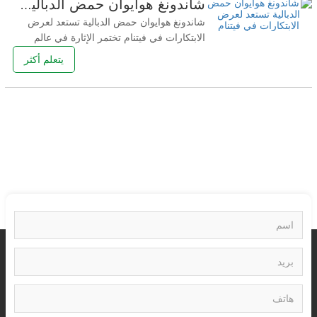
شاندونغ هوايوان حمض الدبالية تستعد لعرض الابتكارات في فيتنام
الحدث المرتقب، والمعروف بجمعه بين قادة
شاندونغ هوايوان حمض الدبالية تستعد لعرض
الصناعة والمبتكرين، فرصة فريدة
الابتكارات في فيتنام تختمر الإثارة في عالم
الأعمال حيث تعلن شركة Shandong
يتعلم أكثر
Huayuan Humic Acid، الشركة الرائدة في
الصناعة الشهيرة، عن مشاركتها في معرض
VINACHEM 2023 القادم. سيوفر هذا الحدث
المرموق، والمعروف بعرض التقنيات المتطورة
والحلول المبتكرة، لشركة