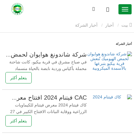
بيت
أخبار
أخبار الشركة
أخبار الشركة
شركة شاندونغ هوايوان لحمض الهيوميك تُنعش قرية بيكيو بتبرعها بالأسمدة الميكروبية
في صباح مشرق في قرية بيكيو، كانت شاحنة
محملة بأكياس وردية نابضة بالحياة منسماد
ميكروبي بحمض الهيوميكدخلتُ ببطء إلى مركز
يتعلم أكثر
خدمة القرية. كان في انتظاري قرويون محليون،
وفنيو زراعيون، وفريق منشركة شاندونغ
هوايوان لتكنولوجيا حمض الهيوميك البيئية
CAC فيتنام 2024 افتتاح معرض الكيماويات الزراعية ووقاية النباتات في فيتنام
الزراعية المحدودة- اجتمع الجميع من أجل هدف
كاك فيتنام 2024 معرض فيتنام للكيماويات
مشترك واحد: جلب
الزراعية ووقاية النباتات الافتتاح الكبير في 27
نوفمبر، تم افتتاح "معرض فيتنام للكيماويات
يتعلم أكثر
الزراعية ووقاية النباتات 2024 (CAC فيتنام)"
الذي استضافه فرع الصناعة الكيميائية التابع