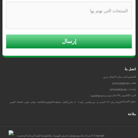
إرسال
اتصل بنا
الشخص الذي يمكن الاتصال به:
نيل
هاتف:
+86 18764169939
واتساب:
+86 18764169939
البريد الإلكتروني للأعمال:
neal@hyhumic.com
عنوان الشركة:
الغرفة رقم ٣١١، المبنى ج، يين وقصر، رقم ٢٠٠٨، شارع النيل، منطقة التكنولوجيا الفائقة، جينان، جنوب الشتاء، الصين
ملاحة
Copyright ©
شركة شاندونغ هوايوان لحمض الهيوميك والتكنولوجيا البيئية الزراعية المحدودة