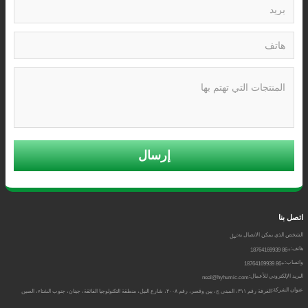
إرسال
اتصل بنا
الشخص الذي يمكن الاتصال به:
نيل
هاتف:
+86 18764169939
واتساب:
+86 18764169939
البريد الإلكتروني للأعمال:
neal@hyhumic.com
عنوان الشركة:
الغرفة رقم ٣١١، المبنى ج، يين وقصر، رقم ٢٠٠٨، شارع النيل، منطقة التكنولوجيا الفائقة، جينان، جنوب الشتاء، الصين