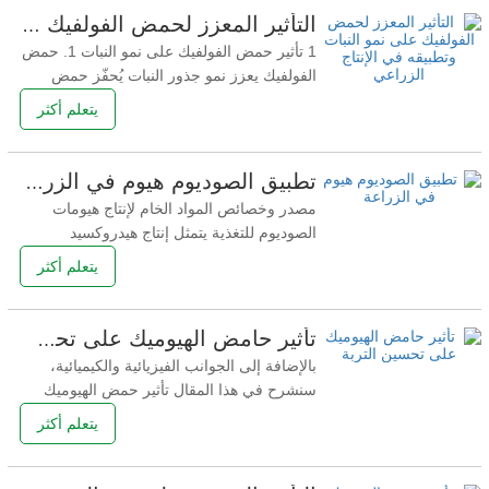
(2)المواد الدبالية.يشير إلى فئة من مخاليط
التأثير المعزز لحمض الفولفيك على نمو النبات وتطبيقه في الإنتاج الزراعي
البوليمرات العضوية غير
1 تأثير حمض الفولفيك على نمو النبات 1. حمض
الفولفيك يعزز نمو جذور النبات يُحفّز حمض
الفولفيك انقسام الخلايا، ونمو الجذور، وامتصاص
يتعلم أكثر
العناصر الغذائية، ويُحسّن قدرة النباتات على
مقاومة الظروف البيئية القاسية، مما يُعزّز نموّ
جذورها ويزيد من إنتاجية المحاصيل. وقد
تطبيق الصوديوم هيوم في الزراعة
أظهرت الدراسات أنه بعد تطبيق حمض
مصدر وخصائص المواد الخام لإنتاج هيومات
الصوديوم للتغذية يتمثل إنتاج هيدروكسيد
الصوديوم الصوديوم في التغذية في رد فعل
يتعلم أكثر
هيدروكسيد الصوديوم مع مجموعات وظيفية
حمضية مثل الكربوكسيل والهيدروكسيل في
حمض الدبثى لتوليد ملح الصوديوم. 1. المصدر
تأثير حامض الهيوميك على تحسين التربة
الرئيسي للمواد الخام للصوديوم هوماتيين
بالإضافة إلى الجوانب الفيزيائية والكيميائية،
للتغذية ① فحم الطرف الفحم
سنشرح في هذا المقال تأثير حمض الهيوميك
على التربة من ثلاثة جوانب: تنشيط وتخزين
يتعلم أكثر
العناصر الغذائية، التأثيرات البيولوجية، وتحسين
التربة المتصحرة الحمضية القاعدية. 1.تفعيل
وتخزين العناصر الغذائية يتم تجميع العناصر