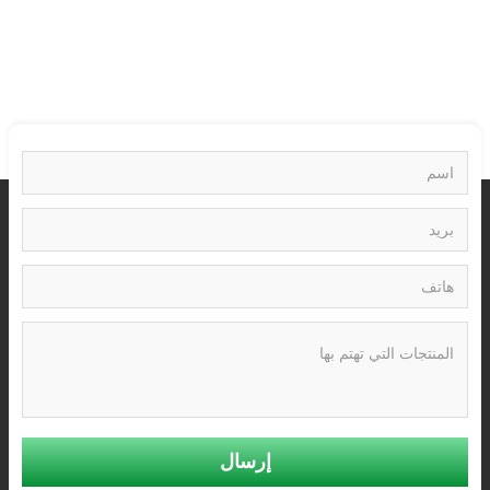
الهيوميك؟ في الواقع، تمامًا مثل تكوين الفحم،
فإن حمض الهيوميك هو سماد
إرسال