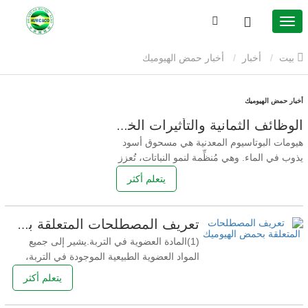
بيت
أخبار
أخبار حمض الهيوميك
أخبار حمض الهيوميك
الوظائف الثمانية والتأثيرات الخمسة لحمض الفولفيك المصدر المعدني
هيومات البوتاسيوم المعدنية هي مسحوق أسود
يذوب في الماء. وهي مُنظِّمة لنمو النباتات، تُعزز
نموها، وتلعب دورًا هامًا في مقاومة الجفاف،
يتعلم أكثر
وتُعزز مرونة النبات، وتُزيد المحصول، وتُحسّن
الجودة. تُستخدم بشكل رئيسي في زراعة
القمح، والذرة، والبطاطا الحلوة، والدخن،
تعريف المصطلحات المتعلقة بحمض الهيوميك
والأرز، والقطن، والفول السوداني، وبذور اللفت
(1)المادة العضوية في التربة.يشير إلى جميع
المواد العضوية الطبيعية الموجودة في التربة،
بما في ذلك المواد غير الدبالية (بقايا الحيوانات
يتعلم أكثر
والنباتات الطازجة غير المتحللة بالكامل) والدبال
(بما في ذلك المواد الدبالية وغير الدبالية).