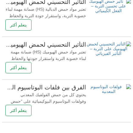
التأثير التحسيني لحمض الهيوميك على التربة – التأثير الكيميائي
الغذائية التي تحتاجها النباتات بشكل مستمر
تعتبر مواد حمض الدبالية (HS) ضمانة مهمة لبناء
خصوبة التربة، واستقرار جودة التربة والحفاظ
على سلامة التربة. تشير خصوبة التربة إلى توفر
يتعلم أكثر
جميع العناصر (الماء، والأسمدة، والهواء،
والحرارة، وما إلى ذلك) اللازمة لنمو المحاصيل
وتطورها، وهي أيضًا السمة الأساسية للتربة. يعد
التأثير التحسيني لحمض الهيوميك على التربة – التأثير الفيزيائي
H2S، وخاصة حمض الدبالية، الذي يمثل
تعتبر مواد حمض الهيوميك (HS) ضمانة مهمة
لبناء خصوبة التربة واستقرار جودتها والحفاظ
على سلامة التربة. تشير خصوبة التربة إلى توفر
يتعلم أكثر
جميع العناصر (الماء، والأسمدة، والهواء،
والحرارة، وما إلى ذلك) اللازمة لنمو المحاصيل
وتطورها، وهي أيضًا السمة الأساسية للتربة. يعد
الفرق بين فلفات البوتاسيوم المعدنية وفولفات البوتاسيوم البيوكيميائية
H2S، الذي يمثل أكثر من 60% من المواد
يحتوي كل من حمض الفولفيك المعدني
وفولفات البوتاسيوم البيوكيميائية على "حمض
الفولفيك" في أسمائهما، فما هو حمض
يتعلم أكثر
الفولفيك؟ حمض الفوفيك هو مادة مستخرجة
من حمض الهيوميك، وهو أحد أهم مكونات
حمض الهيوميك وأكثرها نشاطا. إذن ما هو حمض