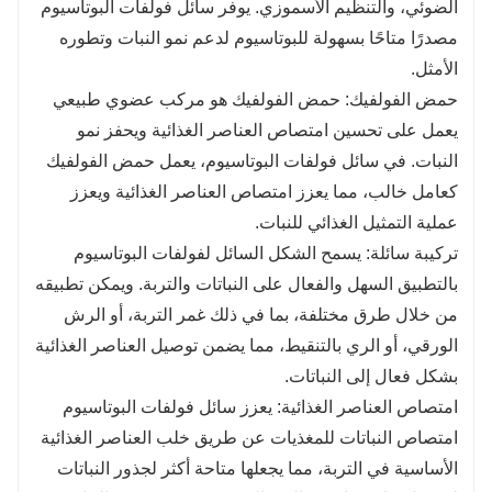
الضوئي، والتنظيم الأسموزي. يوفر سائل فولفات البوتاسيوم
الفوائد البيئية: سائل فولفات البوتاسيوم مشتق من مصادر
مصدرًا متاحًا بسهولة للبوتاسيوم لدعم نمو النبات وتطوره
طبيعية، مما يجعله صديق للبيئة ومستدام للاستخدام
الأمثل.
الزراعي. فهو يساعد على تقليل الاعتماد على المواد
حمض الفولفيك: حمض الفولفيك هو مركب عضوي طبيعي
الكيميائية الاصطناعية ويعزز صحة التربة بطريقة طبيعية.
يعمل على تحسين امتصاص العناصر الغذائية ويحفز نمو
الاستخدام المريح: يسمح الشكل السائل من فولفات
النبات. في سائل فولفات البوتاسيوم، يعمل حمض الفولفيك
البوتاسيوم بالتطبيق السهل من خلال طرق مختلفة مثل غمر
كعامل خالب، مما يعزز امتصاص العناصر الغذائية ويعزز
التربة أو الرش الورقي أو الري بالتنقيط. وهذا يضمن توصيل
عملية التمثيل الغذائي للنبات.
العناصر الغذائية بكفاءة إلى النباتات لتحقيق النمو والإنتاجية
تركيبة سائلة: يسمح الشكل السائل لفولفات البوتاسيوم
الأمثل.
بالتطبيق السهل والفعال على النباتات والتربة. ويمكن تطبيقه
باختصار، يوفر سائل فولفات البوتاسيوم مزايا متعددة لنمو
من خلال طرق مختلفة، بما في ذلك غمر التربة، أو الرش
النبات، وصحة التربة، وإنتاجية المحاصيل بشكل عام. ومن
الورقي، أو الري بالتنقيط، مما يضمن توصيل العناصر الغذائية
خلال دمج هذا الأسمدة العضوية في الممارسات الزراعية،
بشكل فعال إلى النباتات.
يمكن للمزارعين تعزيز امتصاص العناصر الغذائية، وتحفيز
امتصاص العناصر الغذائية: يعزز سائل فولفات البوتاسيوم
نمو النباتات، وتعزيز الممارسات الزراعية المستدامة
امتصاص النباتات للمغذيات عن طريق خلب العناصر الغذائية
لتحسين النتائج الزراعية.
الأساسية في التربة، مما يجعلها متاحة أكثر لجذور النباتات