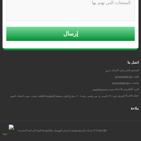
إرسال
اتصل بنا
الشخص الذي يمكن الاتصال به:
نيل
هاتف:
+86 18764169939
واتساب:
+86 18764169939
البريد الإلكتروني للأعمال:
neal@hyhumic.com
عنوان الشركة:
الغرفة رقم ٣١١، المبنى ج، يين وقصر، رقم ٢٠٠٨، شارع النيل، منطقة التكنولوجيا الفائقة، جينان، جنوب الشتاء، الصين
ملاحة
Copyright ©
شركة شاندونغ هوايوان لحمض الهيوميك والتكنولوجيا البيئية الزراعية المحدودة