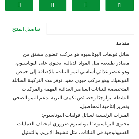
ونموه. وهذا يؤدي إلى زيادة نمو الجذور، وتحسين الإزهار،
وتحسين إنتاجية المحاصيل بشكل عام.
تحسين بنية التربة: يساعد سائل فولفات البوتاسيوم في
تفاصيل المنتج
تحسين بنية التربة عن طريق تعزيز التجميع وزيادة النشاط
الميكروبي. وهذا يعزز خصوبة التربة، واحتباس الماء، وتوافر
مقدمة
العناصر الغذائية، مما يخلق بيئة نمو صحية للنباتات.
سائل فولفات البوتاسيوم هو مركب عضوي مشتق من
توازن الرقم الهيدروجيني: يمكن لسائل فولفات البوتاسيوم
مصادر طبيعية مثل المواد الدبالية. يحتوي على البوتاسيوم،
أن يساعد في توازن مستويات الرقم الهيدروجيني للتربة،
وهو عنصر غذائي أساسي لنمو النبات، بالإضافة إلى حمض
مما يجعلها أكثر ملاءمة لنمو النبات. يمكنه تحييد التربة
الفولفيك، وهو مركب حيوي مفيد. توفر هذه التركيبة السائلة
الحمضية أو القلوية، مما يخلق نطاق درجة حموضة أكثر
المتخصصة للنباتات العناصر الغذائية المهمة والمركبات
مثالية لتوافر العناصر الغذائية وامتصاصها.
النشطة بيولوجيًا وخصائص تكييف التربة لدعم النمو الصحي
تحمل الإجهاد: من خلال تزويد النباتات بالعناصر الغذائية
وتعزيز إنتاجية المحاصيل.
الأساسية وتعزيز النمو الصحي، يمكن أن يساعد سائل
الميزات الرئيسية لسائل فولفات البوتاسيوم:
فولفات البوتاسيوم في تعزيز تحمل الإجهاد. يمكن أن يساعد
محتوى البوتاسيوم: البوتاسيوم ضروري لمختلف العمليات
ذلك النباتات على مقاومة الضغوطات البيئية مثل الجفاف أو
الفسيولوجية في النباتات، مثل تنشيط الإنزيم، والتمثيل
الملوحة أو نقص المغذيات.