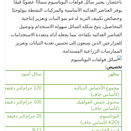
باختصار، يعتبر سائل فولفات البوتاسيوم سمادًا عضويًا قيمًا
يوفر العناصر الغذائية الأساسية والمركبات النشطة بيولوجيًا
وخصائص تكييف التربة لدعم نمو النبات وتعزيز إنتاجية
المحاصيل. يتيح شكله السائل سهولة الاستخدام وتوصيل
العناصر الغذائية بكفاءة، مما يجعله أداة متعددة الاستخدامات
للمزارعين الذين يسعون إلى تحسين تغذية النباتات وتعزيز
الممارسات الزراعية المستدامة.
تخصيص:
مظهر
سائل أسود
مجموع الأحماض الدبالية
120 جرام/لتر دقيقة
(كأساس جاف)
محتوى حمض الفولفيك
100 جرام/لتر دقيقة
(كأساس جاف)
البوتاسيوم
20 جرام/لتر دقيقة
(K2O كأساس جاف)
قيمه الحامضيه
9-11