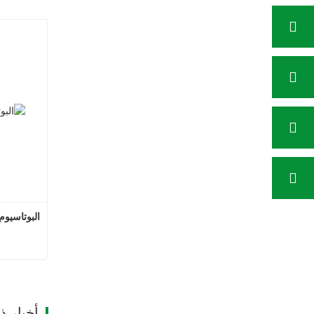
البوتاسيوم
البو
ات
أخبار 