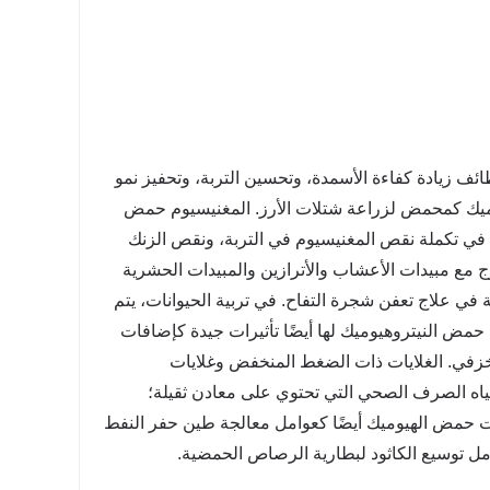
ف زيادة كفاءة الأسمدة، وتحسين التربة، وتحفيز نمو
وميك كمحمض لزراعة شتلات الأرز. المغنيسيوم حمض
ة في تكملة نقص المغنيسيوم في التربة، ونقص الزنك
 مع مبيدات الأعشاب والأترازين والمبيدات الحشرية
 في علاج تعفن شجرة التفاح. في تربية الحيوانات، يتم
مض النيتروهيوميك لها أيضًا تأثيرات جيدة كإضافات
لخزفي. الغلايات ذات الضغط المنخفض وغلايات
اه الصرف الصحي التي تحتوي على معادن ثقيلة؛
ت حمض الهيوميك أيضًا كعوامل معالجة طين حفر النفط
امل توسيع الكاثود لبطارية الرصاص الحمضية.