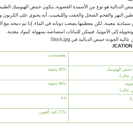
ض الدبالية هو نوع من الأسمدة العضوية. يتكون حمض الهيوميك الطبيعي
وطين النهر والفحم الضحل والجفت والليغنيت. أنه يحتوي على الكربون 
مادية معينة، لكن معظمها يصعب ذوبانه في الماء. إذا تم دمجه مع الب
تحويله إلى الأمونيا، فيمكن للنباتات امتصاصه بسهولة كمواد مغذية.
ICATION:
ب
نقص
محبب
حمض الهيوميك
40% دقيقة
 جاف)
وية
80% دقيقة
 جاف)
ح
-6
4
25% كحد أقصى