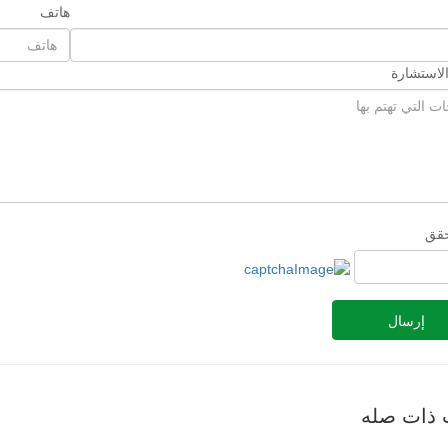
هاتف
لاستشارة
حقق
إرسال
 ذات صله