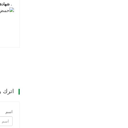
5. شهادة
اترك ر
اسم