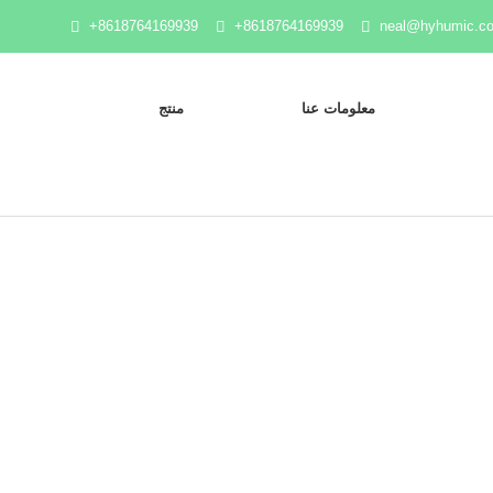
+8618764169939
+8618764169939
neal@hyhumic.c
معلومات عنا
منتج