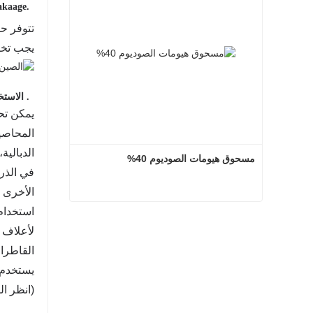
3.Pakaage والتخزين
تتوفر حزمة 25 كجم أو 50 كجم أو حزمة 1 طن و
يجب تخزي
4. الاستخدام
يمكن تحو
المحاصي
الدبالية
مسحوق هيومات الصوديوم 40%
في الذرة
الأخرى ي
استخدام
مسحوق هيومات الصوديوم 40%
لأعلاف 
اتصل الآن
القاطرا
يستخدم 
(انظر ال