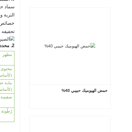
سماد حم
التربة 
خصائص س
تجفيفه و
2. محدد
مظهر
محتوى 
(كأساس
مادة عض
(كأساس
حمض الهيوميك حبيبي 40%
ص
قيمة 
رُطُوبَة
حمض الهيوميك حبيبي 40%
اتصل الآن