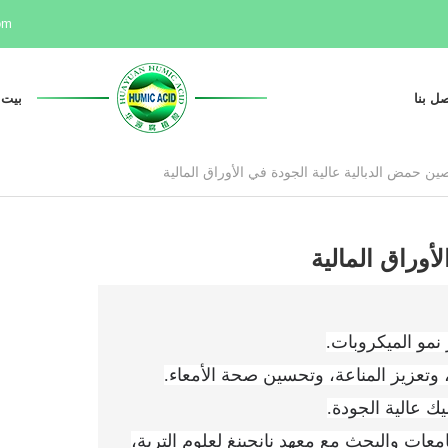
om
صل بنا
بيت
أوراق المالية
امعات والبحث مع معهد نانجينغ لعلوم التربة،