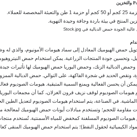
التعبئة المخصصة للعملاء.
ن المنتج في بيئة باردة وجافة وجيدة التهوية.
يل حمض الهيوميك المعادل إلى سماد هيومات الأمونيوم، والذي له وظائ
ل، وتحسين جودة المنتجات الزراعية. يمكن استخدام حمض النيتروهي
، وحمض الدبالية الزنك، وحمض اليوريا حمض الهيوميك لها تأثيرات جيد
، ونقص الحديد في شجرة الفاكهة، على التوالي. حمض الدبالية الممزوج
مكن أن يحسن الفعالية ويمنع السمية المتبقية. هيومات الصوديوم فعالة
 هيومات الصوديوم لوقف نزيف قرون الغزلان، كما أن مجمعات اليوريا ح
الماشية. في الصناعة، يتم استخدام هيومات الصوديوم لتعديل الطين ا
ت مقاومة للحجم؛ وتستخدم مبادلات أيونات حمض الهيوميك لمعالجة مي
هيومات الصوديوم المسلفنة كمخفض للمياه الأسمنتية. تُستخدم منتجا
مواد الكيميائية لحقول النفط)؛ يتم استخدام حمض الهيوميك المنقى كع