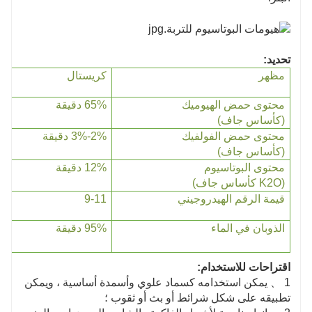
تحديد:
مظهر
كريستال
محتوى حمض الهيوميك
65% دقيقة
(كأساس جاف)
محتوى حمض الفولفيك
2%-3% دقيقة
(كأساس جاف)
محتوى البوتاسيوم
12% دقيقة
(K2O كأساس جاف)
قيمة الرقم الهيدروجيني
9-11
الذوبان في الماء
95% دقيقة
اقتراحات للاستخدام:
1 、 يمكن استخدامه كسماد علوي وأسمدة أساسية ، ويمكن
تطبيقه على شكل شرائط أو بث أو ثقوب ؛