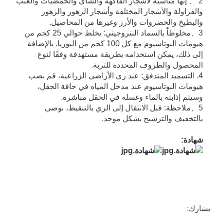
2 、 إنها مناسبة لأشجار الفاكهة والشاي والحمضيات والعنب
والفراولة والأشجار المختلفة وأشجار الزهور والزهور
والبطيخ والخضروات والأرز وغيرها من المحاصيل.
3、مخلوطاً بالسماد النتروجيني: يخلط حوالي 25 كجم من
هيومات البوتاسيوم مع كل 100 كجم من اليوريا. بالإضافة
إلى ذلك، يمكن استخدامه بطريقة مستهدفة وفقًا لنوع
المحصول والظروف المحددة للتربة.
4. التسميد المتدفق: عند ري الأراضي الزراعية، قم بصب
هيومات البوتاسيوم عند مدخل المياه في حافة الحقل،
وسيتم إذابته بالماء وغسله في الحقل مباشرة.
5、ملاحظة: قبل الانتقال إلى الري بالتنقيط، نوصي
بالتخفيف والترشيح بشكل موحد.
شهادة:
يشارك: