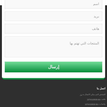
إرسال
اتصل بنا
الشخص الذي يمكن الاتصال به:
نيل
هاتف:
+86 18764169939
واتساب:
+86 18764169939