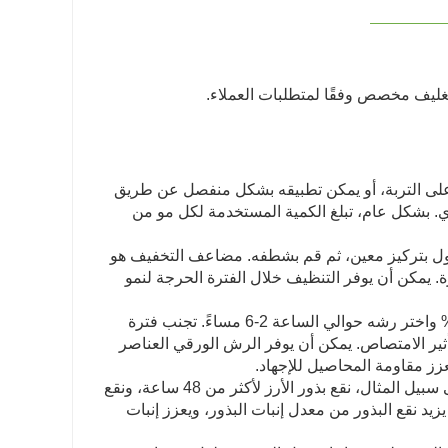
على التربة، أو يمكن تطبيقه بشكل منفصل عن طريق
ري. بشكل عام، تبلغ الكمية المستخدمة لكل مو من
لول بتركيز معين، ثم قم بشطفه. مضاعف التخفيف هو
لكل مو من الأرض هي 20-30 كجم في كل مرة. يمكن أن يوفر التنظيف خلال الفترة الحرجة لنمو
‌: قم بتحضير هيومات البوتاسيوم في محلول بنسبة 0.01%-0.05% واختر رشه حوالي الساعة 2-6 مساءً. تجنب فترة
أثير الامتصاص. يمكن أن يوفر الرش الورقي العناصر
ز مقاومة المحاصيل للإجهاد‌.
‌: تنقع البذور في محلول هيومات البوتاسيوم تركيز 0.05%-0.1%. على سبيل المثال، نقع بذور الأرز لأكثر من 48 ساعة، ونقع
لذرة لمدة 24 ساعة تقريبًا. يمكن أن يزيد نقع البذور من معدل إنبات البذور، ويعزز إنبات