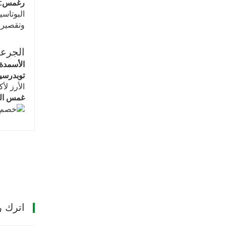
ر
غمس‌:
وتقصير ف
الجرعة
‌الأسمدة
‌توبدرسي
الأرز لأكثر من 48 ساعة، وبذور القمح لمدة 8
غمس ال
اترك ر