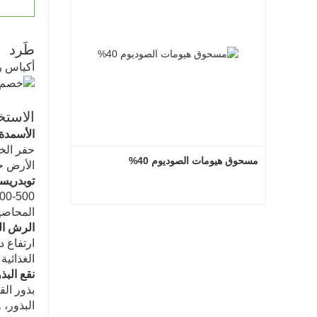
طَرد
أكياس رقائق الألومنيوم: 1 كجم، 5
الاستخ
‌الأسمدة
حفر الخن
مسحوق هيومات الصوديوم 40%
الأرض حوالي 0
‌توبدريسي
المحاصيل
مسحوق هيومات الصوديوم 40%
‌الرش ا
ارتفاع د
اتصل الآن
الغذائي
‌نقع البذ
البذور، 