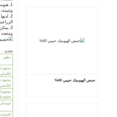
1. هيو
وتثبيته
2. لدي
الزراعية
3. يمك
ومتعدد 
تحديد:
مظهر
محتوى ح
(كأساس 
حمض الهيوميك حبيبي 40%
محتوى ح
(كأساس 
محتوى ال
(K2O كأساس جاف)
حمض الهيوميك حبيبي 40%
قيمة الر
اتصل الآن
الذوبان ف