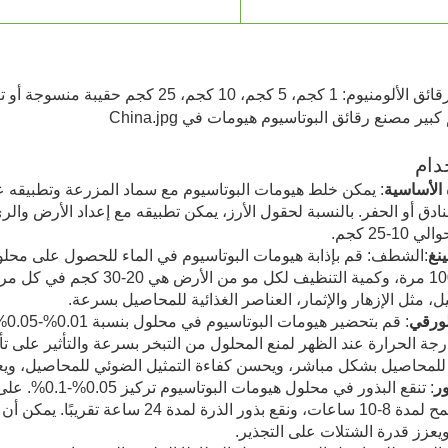
 كجم، 10 كجم، 25 كجم حقيبة منسوجة أو تغليف مخصص وفقًا لمتطلبات العملاء.
دام
 الأساسية‌
: يمكن خلط هيومات البوتاسيوم مع سماد المزرعة وتطبيقه 
ادق أو الحفر. بالنسبة لحقول الأرز، يمكن تطبيقه مع إعداد الأرض وال
1-25 كجم‌.
نغ‌
:‌الشطف‌: قم بإذابة هيومات البوتاسيوم في الماء للحصول على مح
500-1000 مرة، وكمية التنظيف 
، مثل الإزهار والإثمار، العناصر الغذائية للمحاصيل‌ بسرعة.
لورقي
رجة الحرارة عند الظهر لمنع المحلول من التبخر بسرعة والتأثير على ت
ة للمحاصيل بشكل مباشر، ويحسن كفاءة التمثيل الضوئي للمحاصيل، ويعز
ور
بذور القمح لمدة 8-10 ساعات، ونقع بذور ا
ويعزز قدرة الشتلات على التجذير.