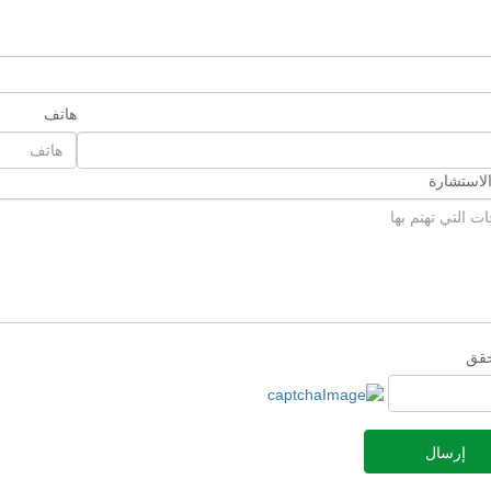
هاتف
لاستشارة
حقق
إرسال