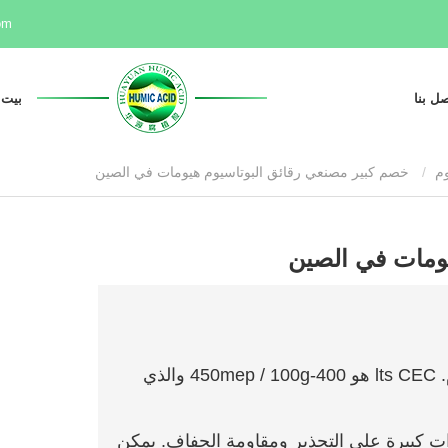
om
صل بنا
بيت
وم
خصم كبير مصنعي رقائق البوتاسيوم هيومات في الصين
يومات في الصين
1 、 نحن نأخذ ليونارديت أصل شينجيانغ كمادة خام. lts CEC هو 400-450mep / 100g والذي
لفيك (FA) الذي له تأثيرات كبيرة على التجذير ومقاومة الجفاف. يمكن