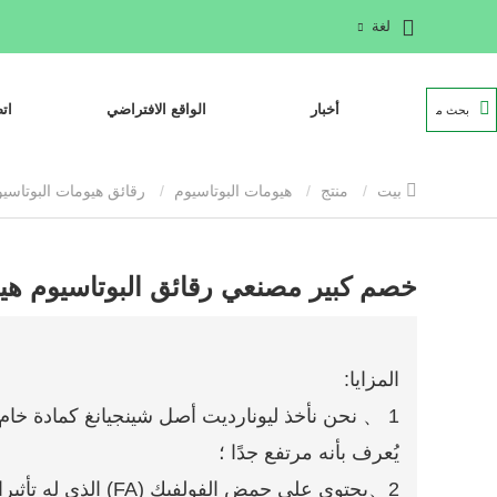
لغة
أخبار
الواقع الافتراضي
ات
بيت
منتج
هيومات البوتاسيوم
رقائق هيومات البوتاسي
خصم كبير مصنعي رقائق البوتاسيوم ه
المزايا:
يُعرف بأنه مرتفع جدًا ؛
2、يحتوي على حمض الفو