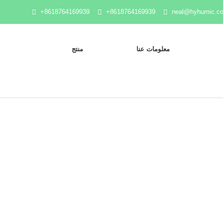
+8618764169939
+8618764169939
neal@hyhumic.c
معلومات عنا
منتج