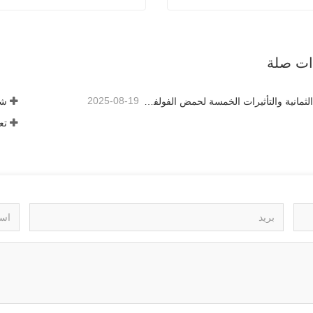
مسحوق البوتاسيوم حمض الهيوميك الذهب الأسود
هيومات الب
صل الآن
اتصل الآن
ذات صلة
2025-08-19
الوظائف الثمانية والتأثيرات الخمسة لحمض الفولفيك المصدر المعدني
تع