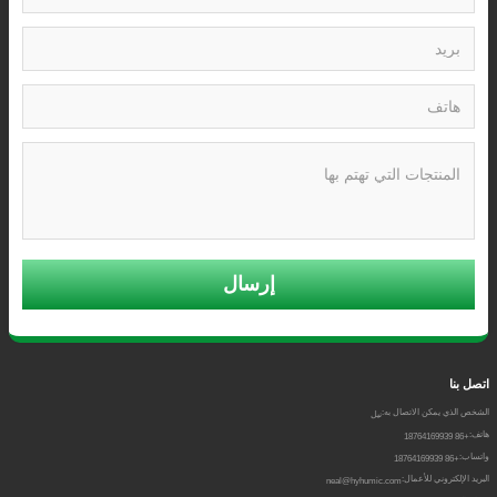
إرسال
اتصل بنا
الشخص الذي يمكن الاتصال به:
نيل
هاتف:
+86 18764169939
واتساب:
+86 18764169939
البريد الإلكتروني للأعمال:
neal@hyhumic.com